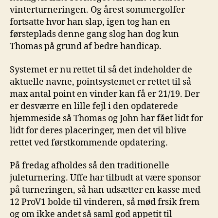
vinterturneringen. Og årest sommergolfer
fortsatte hvor han slap, igen tog han en
førsteplads denne gang slog han dog kun
Thomas på grund af bedre handicap.
Systemet er nu rettet til så det indeholder de
aktuelle navne, pointsystemet er rettet til så
max antal point en vinder kan få er 21/19. Der
er desværre en lille fejl i den opdaterede
hjemmeside så Thomas og John har fået lidt for
lidt for deres placeringer, men det vil blive
rettet ved førstkommende opdatering.
På fredag afholdes så den traditionelle
juleturnering. Uffe har tilbudt at være sponsor
på turneringen, så han udsætter en kasse med
12 ProV1 bolde til vinderen, så mød frsik frem
og om ikke andet så saml god appetit til