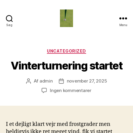
Søg
Menu
Fredagsklubben
Kategorier
UNCATEGORIZED
Vinterturnering startet
Af
admin
november 27, 2025
Indlægsforfatter
Indlægsdato
til
Ingen kommentarer
Vinterturnering
startet
I et dejligt klart vejr med frostgrader men
heldigvis ikke ret meget vind, fik vi startet