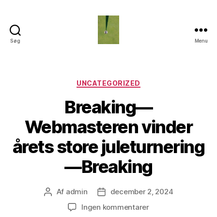
Søg
Menu
Fredagsklubben
Kategorier
UNCATEGORIZED
Breaking—
Webmasteren vinder
årets store juleturnering
—Breaking
Af
admin
december 2, 2024
Indlægsforfatter
Indlægsdato
til
Ingen kommentarer