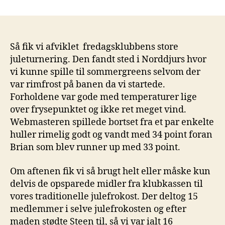
Breaking
—
Webmasteren
vinder
årets
Så fik vi afviklet fredagsklubbens store
store
juleturnering. Den fandt sted i Norddjurs hvor
juleturnering
vi kunne spille til sommergreens selvom der
—
var rimfrost på banen da vi startede.
Breaking
Forholdene var gode med temperaturer lige
over frysepunktet og ikke ret meget vind.
Webmasteren spillede bortset fra et par enkelte
huller rimelig godt og vandt med 34 point foran
Brian som blev runner up med 33 point.
Om aftenen fik vi så brugt helt eller måske kun
delvis de opsparede midler fra klubkassen til
vores traditionelle julefrokost. Der deltog 15
medlemmer i selve julefrokosten og efter
maden stødte Steen til, så vi var ialt 16